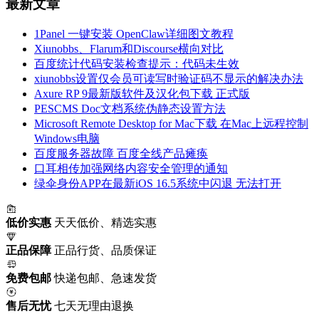
最新文章
1Panel 一键安装 OpenClaw详细图文教程
Xiunobbs、Flarum和Discourse横向对比
百度统计代码安装检查提示：代码未生效
xiunobbs设置仅会员可读写时验证码不显示的解决办法
Axure RP 9最新版软件及汉化包下载 正式版
PESCMS Doc文档系统伪静态设置方法
Microsoft Remote Desktop for Mac下载 在Mac上远程控制
Windows电脑
百度服务器故障 百度全线产品瘫痪
口耳相传加强网络内容安全管理的通知
绿伞身份APP在最新iOS 16.5系统中闪退 无法打开
低价实惠
天天低价、精选实惠
正品保障
正品行货、品质保证
免费包邮
快递包邮、急速发货
售后无忧
七天无理由退换