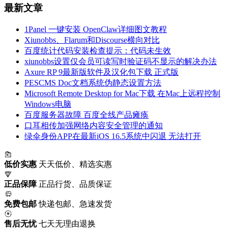
最新文章
1Panel 一键安装 OpenClaw详细图文教程
Xiunobbs、Flarum和Discourse横向对比
百度统计代码安装检查提示：代码未生效
xiunobbs设置仅会员可读写时验证码不显示的解决办法
Axure RP 9最新版软件及汉化包下载 正式版
PESCMS Doc文档系统伪静态设置方法
Microsoft Remote Desktop for Mac下载 在Mac上远程控制
Windows电脑
百度服务器故障 百度全线产品瘫痪
口耳相传加强网络内容安全管理的通知
绿伞身份APP在最新iOS 16.5系统中闪退 无法打开
低价实惠
天天低价、精选实惠
正品保障
正品行货、品质保证
免费包邮
快递包邮、急速发货
售后无忧
七天无理由退换