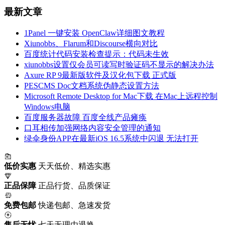
最新文章
1Panel 一键安装 OpenClaw详细图文教程
Xiunobbs、Flarum和Discourse横向对比
百度统计代码安装检查提示：代码未生效
xiunobbs设置仅会员可读写时验证码不显示的解决办法
Axure RP 9最新版软件及汉化包下载 正式版
PESCMS Doc文档系统伪静态设置方法
Microsoft Remote Desktop for Mac下载 在Mac上远程控制
Windows电脑
百度服务器故障 百度全线产品瘫痪
口耳相传加强网络内容安全管理的通知
绿伞身份APP在最新iOS 16.5系统中闪退 无法打开
低价实惠
天天低价、精选实惠
正品保障
正品行货、品质保证
免费包邮
快递包邮、急速发货
售后无忧
七天无理由退换